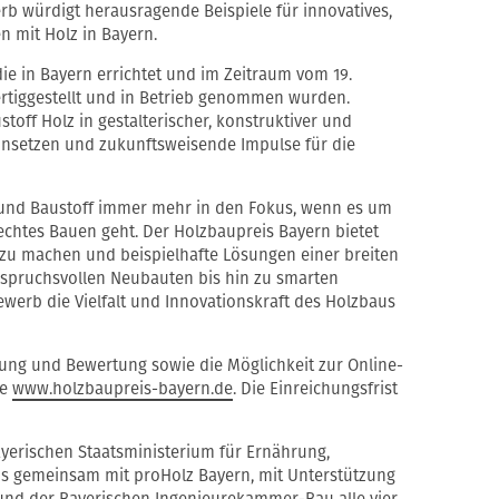
rb würdigt herausragende Beispiele für innovatives,
n mit Holz in Bayern.
ie in Bayern errichtet und im Zeitraum vom 19.
fertiggestellt und in Betrieb genommen wurden.
toff Holz in gestalterischer, konstruktiver und
insetzen und zukunftsweisende Impulse für die
 und Baustoff immer mehr in den Fokus, wenn es um
htes Bauen geht. Der Holzbaupreis Bayern bietet
r zu machen und beispielhafte Lösungen einer breiten
anspruchsvollen Neubauten bis hin zu smarten
werb die Vielfalt und Innovationskraft des Holzbaus
ung und Bewertung sowie die Möglichkeit zur Online-
te
www.holzbaupreis-bayern.de
. Die Einreichungsfrist
yerischen Staatsministerium für Ernährung,
us gemeinsam mit proHolz Bayern, mit Unterstützung