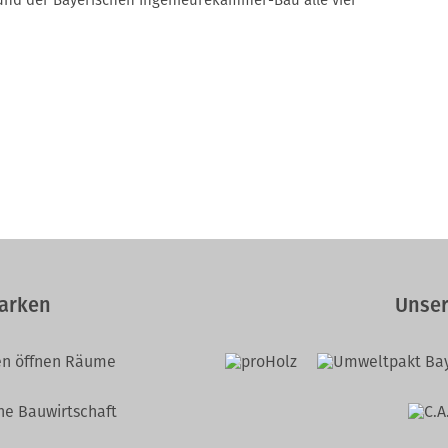
nd der Bayerischen Ingenieurekammer-Bau alle vier
arken
Unser