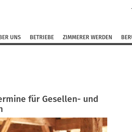
N
ü
BER UNS
BETRIEBE
ZIMMERER WERDEN
BER
rmine für Gesellen- und
n