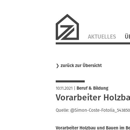
Navigation
AKTUELLES
Ü
überspringen
❯
zurück zur Übersicht
10.11.2021
|
Beruf & Bildung
Vorarbeiter Holzb
Quelle: @Simon-Coste-Fotolia_543850
Vorarbeiter Holzbau und Bauen im B