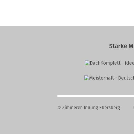
Starke M
© Zimmerer-Innung Ebersberg
Na
üb