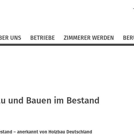
N
ü
BER UNS
BETRIEBE
ZIMMERER WERDEN
BER
au und Bauen im Bestand
estand – anerkannt von Holzbau Deutschland