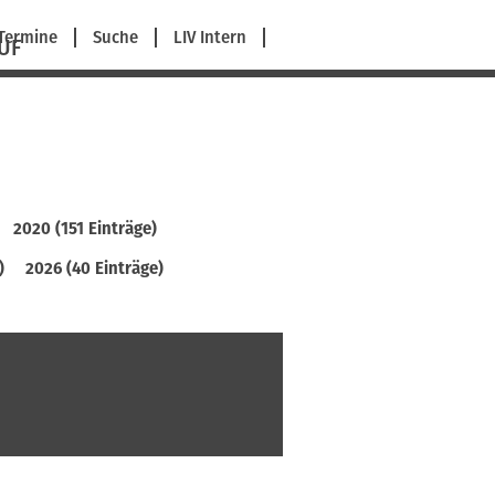
avigation
Termine
Suche
LIV Intern
UF
berspringen
2020 (151 Einträge)
)
2026 (40 Einträge)