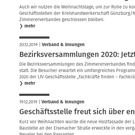
Auch wir nutzen die Weihnachtstage, um zur Ruhe zu ko
Geschäftsstellen der Kreishandwerkerschaft Günzburg/
Zimmererverbandes geschlossen bleiben.
❯
mehr
20.12.2019
|
Verband & Innungen
Bezirksversammlungen 2020: Jet
Die Bezirksversammlungen des Zimmererverbandes finde
statt. Die Besucher erwartet ein umfangreiches Progra
2020 der LIV-Geschäftsstelle „Fachkräfte finden – Fachkrä
❯
mehr
19.12.2019
|
Verband & Innungen
Geschäftsstelle freut sich über e
Kurz vor Weihnachten wurde die neue Holzfassade der LIV
Baustelle an der Eisenacher Straße erweckte in den v
Neugier bei den Passanten.