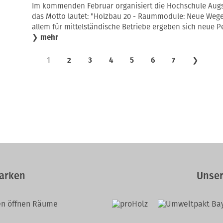
Im kommenden Februar organisiert die Hochschule Augs
das Motto lautet: "Holzbau 20 - Raummodule: Neue Wege
allem für mittelständische Betriebe ergeben sich neue P
❯
mehr
1
2
3
4
5
6
7
❯
arken
Unser