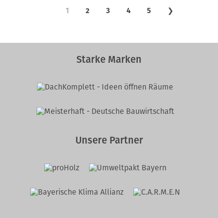
1
2
3
4
5
❯
Starke Marken
Unsere Partner