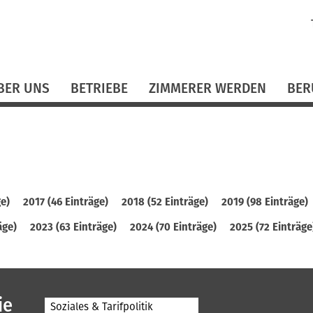
N
ü
BER UNS
BETRIEBE
ZIMMERER WERDEN
BER
ge)
2017 (46 Einträge)
2018 (52 Einträge)
2019 (98 Einträge)
äge)
2023 (63 Einträge)
2024 (70 Einträge)
2025 (72 Einträge
ie
Soziales & Tarifpolitik