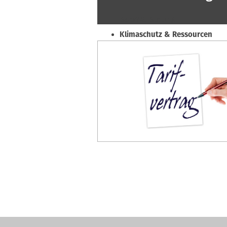
Beruf & Bildung
Klimaschutz & Ressourcen
Normen & Fachregeln
Prävention & Arbeitsschutz
Recht & Wirtschaft
Soziales & Tarifpolitik
Verband & Innungen
Interviews
Innung