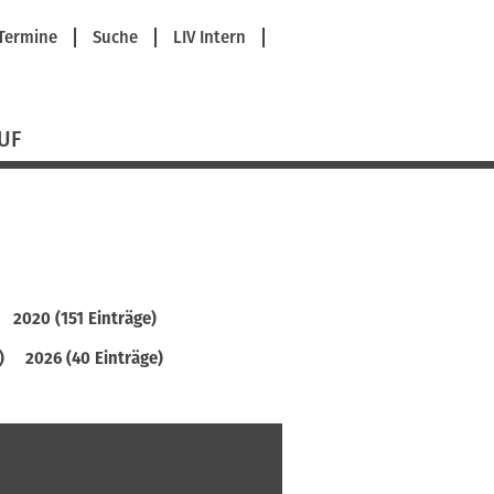
avigation
Termine
Suche
LIV Intern
berspringen
UF
2020 (151 Einträge)
)
2026 (40 Einträge)