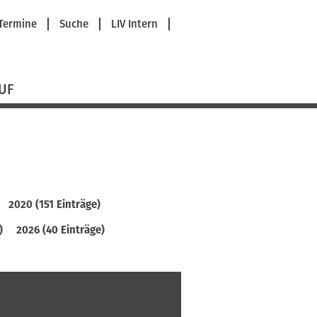
avigation
Termine
Suche
LIV Intern
berspringen
UF
2020 (151 Einträge)
)
2026 (40 Einträge)