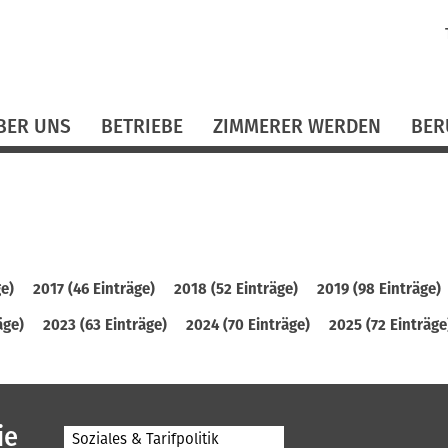
N
ü
BER UNS
BETRIEBE
ZIMMERER WERDEN
BER
ge)
2017 (46 Einträge)
2018 (52 Einträge)
2019 (98 Einträge)
äge)
2023 (63 Einträge)
2024 (70 Einträge)
2025 (72 Einträge
ie
Soziales & Tarifpolitik