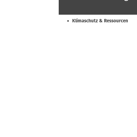
Beruf & Bildung
Klimaschutz & Ressourcen
Normen & Fachregeln
Prävention & Arbeitsschutz
Recht & Wirtschaft
Soziales & Tarifpolitik
Verband & Innungen
Interviews
Innung