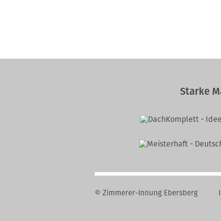
Starke M
© Zimmerer-Innung Ebersberg
Na
üb