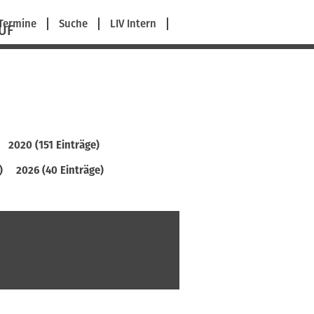
avigation
Termine
Suche
LIV Intern
UF
berspringen
2020 (151 Einträge)
)
2026 (40 Einträge)